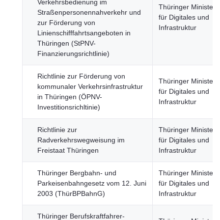
Verkehrsbedienung im
Thüringer Minister
Straßenpersonennahverkehr und
für Digitales und
zur Förderung von
Infrastruktur
Linienschifffahrtsangeboten in
Thüringen (StPNV-
Finanzierungsrichtlinie)
Richtlinie zur Förderung von
Thüringer Minister
kommunaler Verkehrsinfrastruktur
für Digitales und
in Thüringen (ÖPNV-
Infrastruktur
Investitionsrichltinie)
Richtlinie zur
Thüringer Minister
Radverkehrswegweisung im
für Digitales und
Freistaat Thüringen
Infrastruktur
Thüringer Bergbahn- und
Thüringer Minister
Parkeisenbahngesetz vom 12. Juni
für Digitales und
2003 (ThürBPBahnG)
Infrastruktur
Thüringer Berufskraftfahrer-