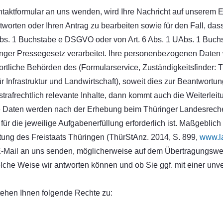
taktformular an uns wenden, wird Ihre Nachricht auf unserem E
worten oder Ihren Antrag zu bearbeiten sowie für den Fall, das
Abs. 1 Buchstabe e DSGVO oder von Art. 6 Abs. 1 UAbs. 1 Buch
inger Pressegesetz verarbeitet. Ihre personenbezogenen Daten 
rtliche Behörden des (Formularservice, Zuständigkeitsfinder: 
r Infrastruktur und Landwirtschaft), soweit dies zur Beantwortu
n strafrechtlich relevante Inhalte, dann kommt auch die Weiterlei
 Ihre Daten werden nach der Erhebung beim Thüringer Landesrech
r die jeweilige Aufgabenerfüllung erforderlich ist. Maßgeblich hi
tung des Freistaats Thüringen (ThürStAnz. 2014, S. 899,
www.la
r E-Mail an uns senden, möglicherweise auf dem Übertragungsw
welche Weise wir antworten können und ob Sie ggf. mit einer unve
ehen Ihnen folgende Rechte zu: