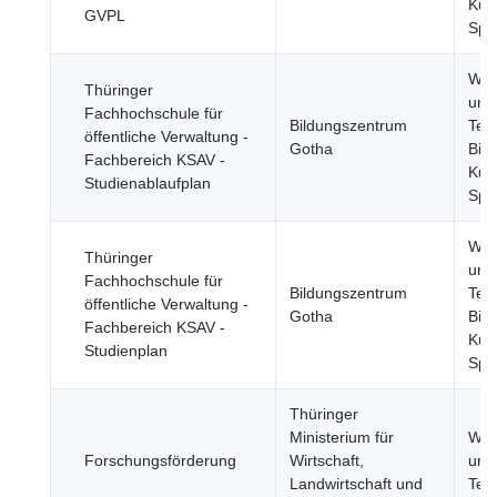
Kult
GVPL
Spo
Wis
Thüringer
und
Fachhochschule für
Bildungszentrum
Tec
öffentliche Verwaltung -
Gotha
Bild
Fachbereich KSAV -
Kult
Studienablaufplan
Spo
Wis
Thüringer
und
Fachhochschule für
Bildungszentrum
Tec
öffentliche Verwaltung -
Gotha
Bild
Fachbereich KSAV -
Kult
Studienplan
Spo
Thüringer
Ministerium für
Wis
Forschungsförderung
Wirtschaft,
und
Landwirtschaft und
Tec