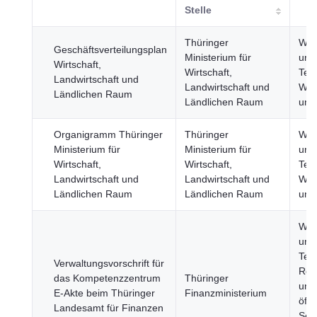
Stelle
Thüringer
Wis
Geschäftsverteilungsplan
Ministerium für
und
Wirtschaft,
Wirtschaft,
Tec
Landwirtschaft und
Landwirtschaft und
Wirt
Ländlichen Raum
Ländlichen Raum
und
Organigramm Thüringer
Thüringer
Wis
Ministerium für
Ministerium für
und
Wirtschaft,
Wirtschaft,
Tec
Landwirtschaft und
Landwirtschaft und
Wirt
Ländlichen Raum
Ländlichen Raum
und
Wis
und
Tec
Verwaltungsvorschrift für
Reg
das Kompetenzzentrum
Thüringer
und
E-Akte beim Thüringer
Finanzministerium
öffe
Landesamt für Finanzen
Sekt