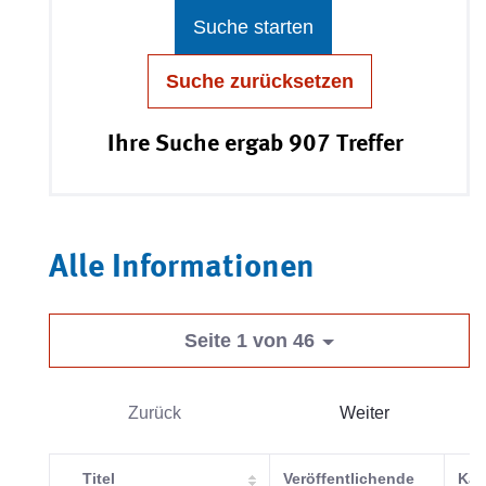
Suche starten
Suche zurücksetzen
Ihre Suche ergab 907 Treffer
Alle Informationen
Seite 1 von 46
Zurück
Weiter
Titel
Veröffentlichende
Kat