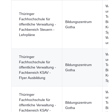
Wis
und
Thüringer
Tec
Fachhochschule für
Bildungszentrum
Bild
öffentliche Verwaltung -
Gotha
Kult
Fachbereich Steuern -
Spor
Lehrpläne
Wirt
und
Wis
Thüringer
und
Fachhochschule für
Bildungszentrum
Tec
öffentliche Verwaltung -
Gotha
Bild
Fachbereich KSAV -
Kult
Flyer Ausbildung
Spo
Wis
Thüringer
und
Fachhochschule für
Bildungszentrum
Tec
öffentliche Verwaltung -
Gotha
Bild
Fachbereich KSAV -