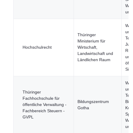
Wirt
und
Wis
und
Thüringer
Tec
Ministerium für
Just
Hochschulrecht
Wirtschaft,
Rec
Landwirtschaft und
und
Ländlichen Raum
öffe
Sich
Wis
und
Thüringer
Tec
Fachhochschule für
Bildungszentrum
Bild
öffentliche Verwaltung -
Gotha
Kult
Fachbereich Steuern -
Spor
GVPL
Wirt
und