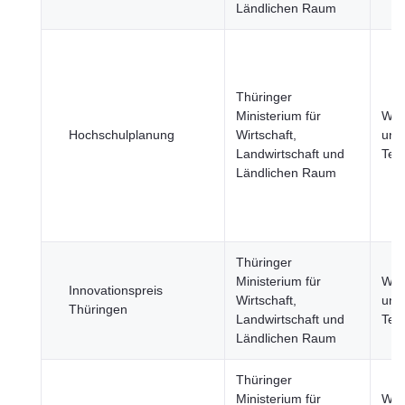
Ländlichen Raum
Thüringer
Ministerium für
Wis
Hochschulplanung
Wirtschaft,
und
Landwirtschaft und
Tec
Ländlichen Raum
Thüringer
Ministerium für
Wis
Innovationspreis
Wirtschaft,
und
Thüringen
Landwirtschaft und
Tec
Ländlichen Raum
Thüringer
Ministerium für
Wis