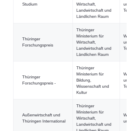
Studium
Wirtschaft,
und
Landwirtschaft und
Tec
Ländlichen Raum
Thüringer
Ministerium für
Wis
Thüringer
Wirtschaft,
und
Forschungspreis
Landwirtschaft und
Tec
Ländlichen Raum
Thüringer
Ministerium für
Wis
Thüringer
Bildung,
und
Forschungspreis -
Wissenschaft und
Tec
Kultur
Thüringer
Ministerium für
Außenwirtschaft und
Wirt
Wirtschaft,
Thüringen International
und
Landwirtschaft und
Ländlichen Raum