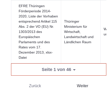
EFRE Thüringen
Förderperiode 2014-
2020, Liste der Vorhaben
entsprechend Artikel 115
Thüringer
Abs. 2 der VO (EU) Nr.
Ministerium für
Wirt
1303/2013 des
Wirtschaft,
und
Europäischen
Landwirtschaft und
Parlaments und des
Ländlichen Raum
Rates vom 17.
Dezember 2013, xlsx-
Datei
Seite 1 von 46
Zurück
Weiter