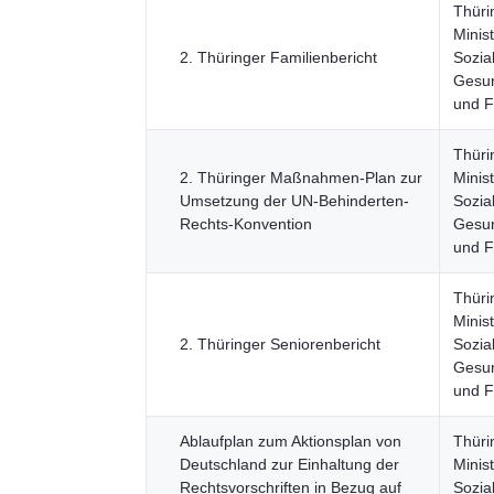
Thüri
Minis
2. Thüringer Familienbericht
Sozia
Gesun
und F
Thüri
2. Thüringer Maßnahmen-Plan zur
Minis
Umsetzung der UN-Behinderten-
Sozia
Rechts-Konvention
Gesun
und F
Thüri
Minis
2. Thüringer Seniorenbericht
Sozia
Gesun
und F
Ablaufplan zum Aktionsplan von
Thüri
Deutschland zur Einhaltung der
Minis
Rechtsvorschriften in Bezug auf
Sozia