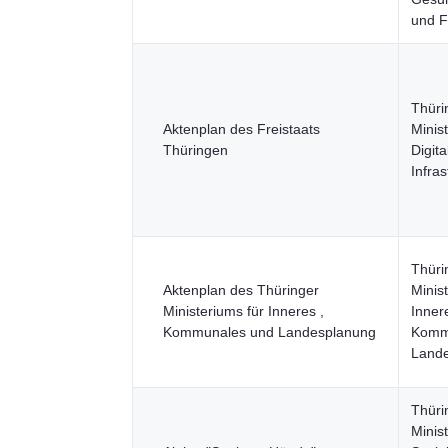
und F
Thüri
Aktenplan des Freistaats
Minis
Thüringen
Digit
Infras
Thüri
Aktenplan des Thüringer
Minis
Ministeriums für Inneres ,
Inner
Kommunales und Landesplanung
Komm
Lande
Thüri
Minis