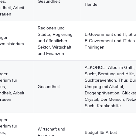
les,
Gesundheit
Hände
dheit, Arbeit
rauen
Regionen und
Städte, Regierung
E-Government und IT, Stra
nger
und öffentlicher
E-Government und IT des 
zministerium
Sektor, Wirtschaft
Thüringen
und Finanzen
ALKOHOL - Alles im Griff!, 
nger
Sucht, Beratung und Hilfe, 
terium für
Suchtprävention, Thür. Bü
les,
Gesundheit
Umgang mit Alkohol,
dheit, Arbeit
Drogenprävention, Glückss
rauen
Crystal, Der Mensch, Netz
Sucht Krankenhilfe
nger
terium für
Wirtschaft und
les,
Budget für Arbeit
Finanzen