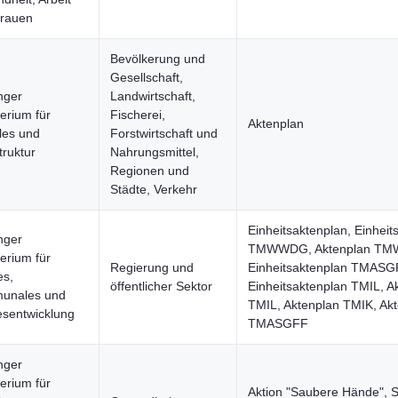
rauen
Bevölkerung und
Gesellschaft,
nger
Landwirtschaft,
terium für
Fischerei,
Aktenplan
ales und
Forstwirtschaft und
truktur
Nahrungsmittel,
Regionen und
Städte, Verkehr
Einheitsaktenplan, Einheit
nger
TMWWDG, Aktenplan T
terium für
Regierung und
Einheitsaktenplan TMASG
es,
öffentlicher Sektor
Einheitsaktenplan TMIL, A
unales und
TMIL, Aktenplan TMIK, Ak
sentwicklung
TMASGFF
nger
terium für
Aktion "Saubere Hände", 