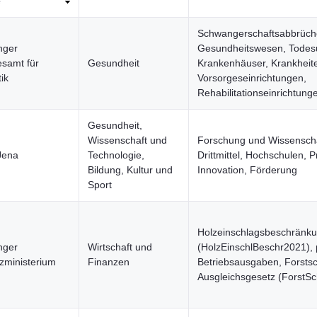
e
Schwangerschaftsabbrüch
nger
Gesundheitswesen, Todes
samt für
Gesundheit
Krankenhäuser, Krankheit
tik
Vorsorgeseinrichtungen,
Rehabilitationseinrichtung
Gesundheit,
Wissenschaft und
Forschung und Wissenscha
Jena
Technologie,
Drittmittel, Hochschulen, P
Bildung, Kultur und
Innovation, Förderung
Sport
Holzeinschlagsbeschränk
nger
Wirtschaft und
(HolzEinschlBeschr2021),
zministerium
Finanzen
Betriebsausgaben, Forsts
Ausgleichsgesetz (ForstS