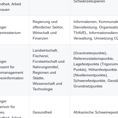
Schwänzekupieren
dheit, Arbeit
rauen
Regierung und
Informationen, Kommunale
nger
öffentlicher Sektor,
Dienstleistung, Organisati
zministerium
Wirtschaft und
ThAVEL, Informationsdiens
Finanzen
Verwaltung, Umsetzung 
Landwirtschaft,
(Gravimeterpunkte),
Fischerei,
Referenzstationspunkte,
nger
Forstwirtschaft und
Lagefestpunkte (Trigonom
samt für
Nahrungsmittel,
Punkte), Höhenfestpunkte
nmanagement
Regionen und
(Nivellementpunkte),
eoinformation
Städte,
Schwerefestpunkte, Geodä
Wissenschaft und
Grundnetzpunkte
Technologie
nger
terium für
les,
Gesundheit
Afrikanische Schweinepest
dheit, Arbeit