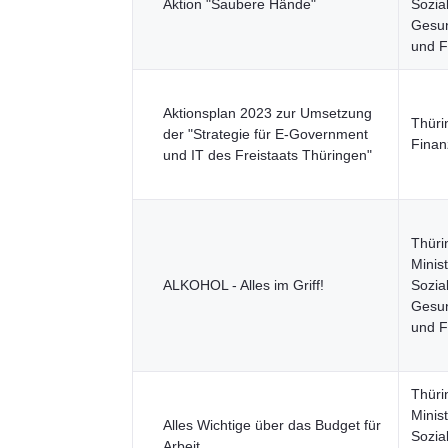
Aktion "Saubere Hände"
Sozia
Gesun
und F
Aktionsplan 2023 zur Umsetzung
Thüri
der "Strategie für E-Government
Finan
und IT des Freistaats Thüringen"
Thüri
Minis
ALKOHOL - Alles im Griff!
Sozia
Gesun
und F
Thüri
Minis
Alles Wichtige über das Budget für
Sozia
Arbeit