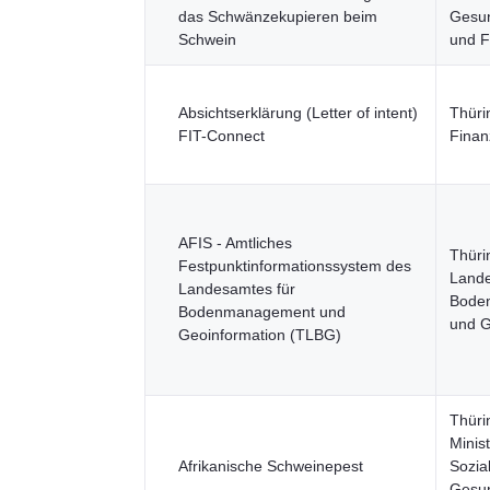
das Schwänzekupieren beim
Gesun
Schwein
und F
Absichtserklärung (Letter of intent)
Thüri
FIT-Connect
Finan
AFIS - Amtliches
Thüri
Festpunktinformationssystem des
Lande
Landesamtes für
Bode
Bodenmanagement und
und G
Geoinformation (TLBG)
Thüri
Minis
Afrikanische Schweinepest
Sozia
Gesun