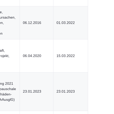
e,
ursachen,
en,
06.12.2016
01.03.2022
en
ft,
rojekt,
06.04.2020
15.03.2022
ung 2021
 pauschale
23.01.2023
23.01.2023
chäden-
chAusglG)