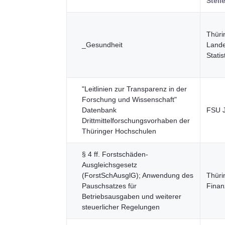
Stell
Thüri
_Gesundheit
Lande
Statis
"Leitlinien zur Transparenz in der
Forschung und Wissenschaft"
Datenbank
FSU 
Drittmittelforschungsvorhaben der
Thüringer Hochschulen
§ 4 ff. Forstschäden-
Ausgleichsgesetz
(ForstSchAusglG); Anwendung des
Thüri
Pauschsatzes für
Finan
Betriebsausgaben und weiterer
steuerlicher Regelungen