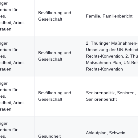
nger
terium für
Bevölkerung und
les,
Familie, Familienbericht
Gesellschaft
dheit, Arbeit
rauen
nger
2. Thüringer Maßnahmen-
terium für
Umsetzung der UN-Behind
Bevölkerung und
les,
Rechts-Konvention, 2. Thü
Gesellschaft
dheit, Arbeit
Maßnahmen-Plan, UN-Beh
rauen
Rechts-Konvention
nger
terium für
Bevölkerung und
Seniorenpolitik, Senioren,
les,
Gesellschaft
Seniorenbericht
dheit, Arbeit
rauen
nger
terium für
Ablaufplan, Schwein,
les,
Gesundheit