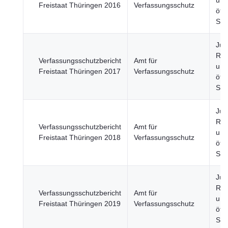
und
Freistaat Thüringen 2016
Verfassungsschutz
öffe
Sic
Just
Rec
Verfassungsschutzbericht
Amt für
und
Freistaat Thüringen 2017
Verfassungsschutz
öffe
Sic
Just
Rec
Verfassungsschutzbericht
Amt für
und
Freistaat Thüringen 2018
Verfassungsschutz
öffe
Sic
Just
Rec
Verfassungsschutzbericht
Amt für
und
Freistaat Thüringen 2019
Verfassungsschutz
öffe
Sic