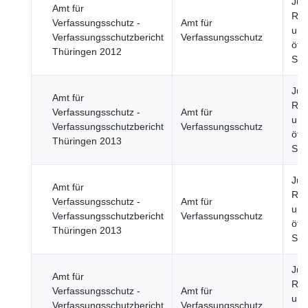
Just
Amt für
Rec
Verfassungsschutz -
Amt für
und
Verfassungsschutzbericht
Verfassungsschutz
öffe
Thüringen 2012
Sic
Just
Amt für
Rec
Verfassungsschutz -
Amt für
und
Verfassungsschutzbericht
Verfassungsschutz
öffe
Thüringen 2013
Sic
Just
Amt für
Rec
Verfassungsschutz -
Amt für
und
Verfassungsschutzbericht
Verfassungsschutz
öffe
Thüringen 2013
Sic
Just
Amt für
Rec
Verfassungsschutz -
Amt für
und
Verfassungsschutzbericht
Verfassungsschutz