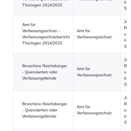
öffe
Thüringen 2014/2015
Sic
Just
Amt für
Rec
Verfassungsschutz -
Amt für
und
Verfassungsschutzbericht
Verfassungsschutz
öffe
Thüringen 2014/2015
Sic
Just
Broschüre Reichsbürger
Rec
Amt für
- Querulanten oder
und
Verfassungsschutz
Verfassungsfeinde
öffe
Sic
Just
Broschüre Reichsbürger
Rec
Amt für
- Querulanten oder
und
Verfassungsschutz
Verfassungsfeinde
öffe
Sic