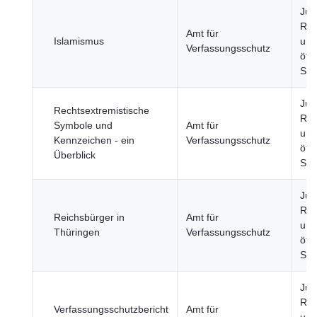
Just
Rec
Amt für
Islamismus
und
Verfassungsschutz
öffe
Sic
Just
Rechtsextremistische
Rec
Symbole und
Amt für
und
Kennzeichen - ein
Verfassungsschutz
öffe
Überblick
Sic
Just
Rec
Reichsbürger in
Amt für
und
Thüringen
Verfassungsschutz
öffe
Sic
Just
Rec
Verfassungsschutzbericht
Amt für