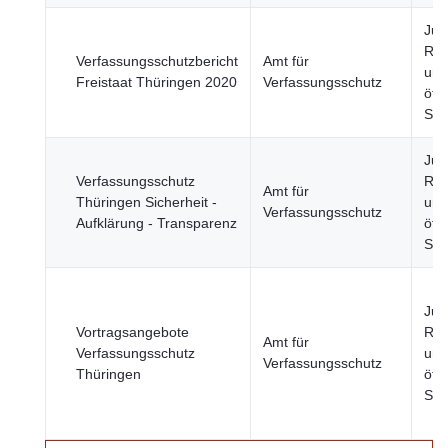
Just
Rec
Verfassungsschutzbericht
Amt für
und
Freistaat Thüringen 2020
Verfassungsschutz
öffe
Sic
Just
Verfassungsschutz
Rec
Amt für
Thüringen Sicherheit -
und
Verfassungsschutz
Aufklärung - Transparenz
öffe
Sic
Just
Vortragsangebote
Rec
Amt für
Verfassungsschutz
und
Verfassungsschutz
Thüringen
öffe
Sic