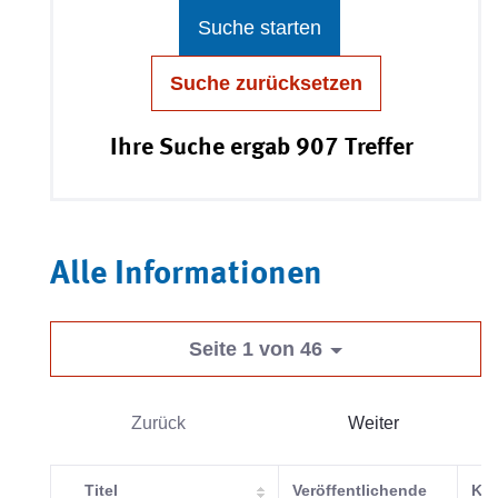
Suche starten
Suche zurücksetzen
Ihre Suche ergab 907 Treffer
Alle Informationen
Seite 1 von 46
Zurück
Weiter
Titel
Veröffentlichende
Kat