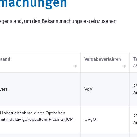
tmachungen
sgegenstand, um den Bekanntmachungstext einzusehen.
stand
Vergabeverfahren
T
/ 
2
vers
VgV
A
und Inbetriebnahme eines Optischen
2
mit induktiv gekoppeltem Plasma (ICP-
UVgO
A