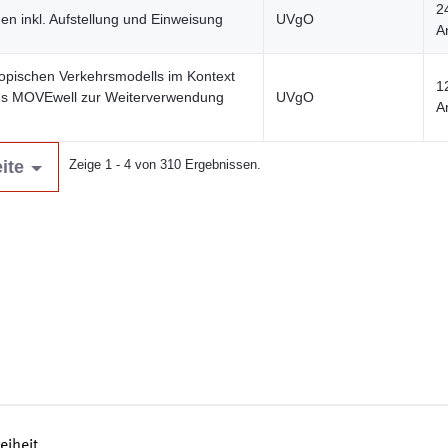
2
n inkl. Aufstellung und Einweisung
UVgO
A
kopischen Verkehrsmodells im Kontext
1
s MOVEwell zur Weiterverwendung
UVgO
A
ite
Zeige 1 - 4 von 310 Ergebnissen.
reiheit