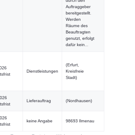
durch den
Auftraggeber
bereitgestellt.
Werden
Räume des
Beauftragten
genutzt, erfolgt
dafür kein...
(Erfurt,
2026
Dienstleistungen
Kreisfreie
sfrist
Stadt)
2026
Lieferauftrag
(Nordhausen)
sfrist
2026
keine Angabe
98693 Ilmenau
sfrist