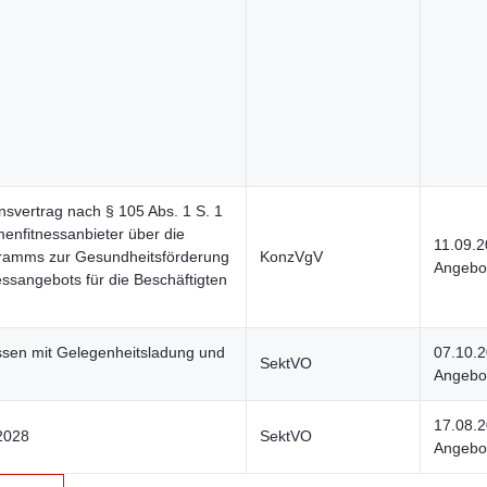
nsvertrag nach § 105 Abs. 1 S. 1
enfitnessanbieter über die
11.09.
ogramms zur Gesundheitsförderung
KonzVgV
Angebot
essangebots für die Beschäftigten
ssen mit Gelegenheitsladung und
07.10.
SektVO
Angebot
17.08.
2028
SektVO
Angebot