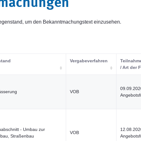
tmachungen
sgegenstand, um den Bekanntmachungstext einzusehen.
stand
Vergabeverfahren
Teilnahme
/ Art der F
09.09.202
ässerung
VOB
Angebotsfr
auabschnitt - Umbau zur
12.08.202
VOB
lbau, Straßenbau
Angebotsfr