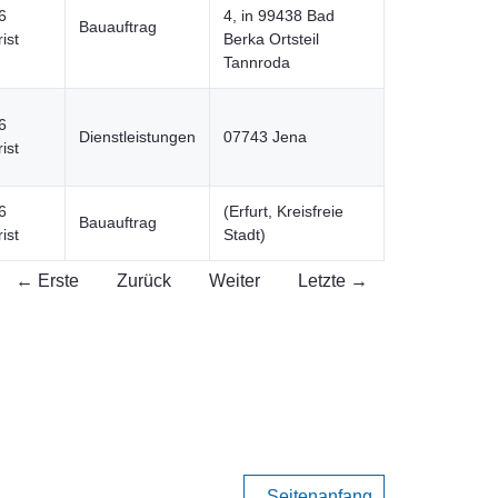
6
4, in 99438 Bad
Bauauftrag
ist
Berka Ortsteil
Tannroda
6
Dienstleistungen
07743 Jena
ist
6
(Erfurt, Kreisfreie
Bauauftrag
ist
Stadt)
← Erste
Zurück
Weiter
Letzte →
Seitenanfang