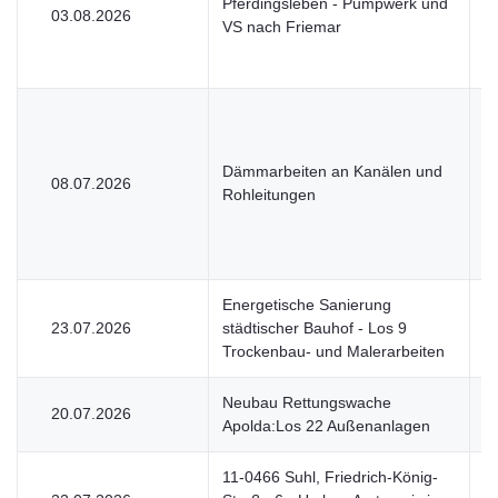
Pferdingsleben - Pumpwerk und
03.08.2026
V
VS nach Friemar
Dämmarbeiten an Kanälen und
08.07.2026
V
Rohleitungen
Energetische Sanierung
23.07.2026
städtischer Bauhof - Los 9
V
Trockenbau- und Malerarbeiten
Neubau Rettungswache
20.07.2026
V
Apolda:Los 22 Außenanlagen
11-0466 Suhl, Friedrich-König-