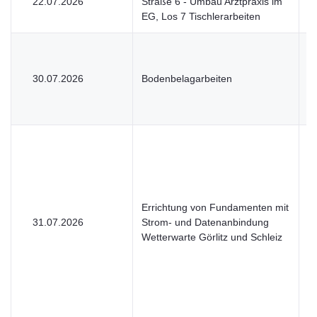
22.07.2026
Straße 6 - Umbau Arztpraxis im
V
EG, Los 7 Tischlerarbeiten
30.07.2026
Bodenbelagarbeiten
V
Errichtung von Fundamenten mit
31.07.2026
Strom- und Datenanbindung
V
Wetterwarte Görlitz und Schleiz