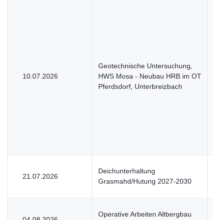
Geotechnische Untersuchung,
10.07.2026
HWS Mosa - Neubau HRB im OT
U
Pferdsdorf, Unterbreizbach
Deichunterhaltung
21.07.2026
V
Grasmahd/Hutung 2027-2030
Operative Arbeiten Altbergbau
04.08.2026
V