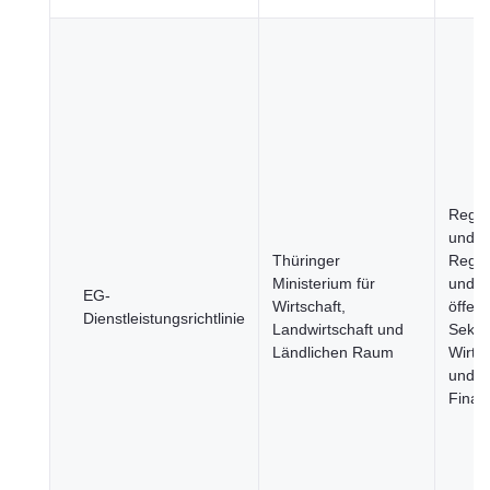
Regi
und S
Thüringer
Regie
Ministerium für
und
EG-
Wirtschaft,
öffent
Dienstleistungsrichtlinie
Landwirtschaft und
Sektor
Ländlichen Raum
Wirtsc
und
Finan