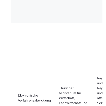
Regi
und S
Thüringer
Regie
Ministerium für
und
Elektronische
Wirtschaft,
öffent
Verfahrensabwicklung
Landwirtschaft und
Sektor