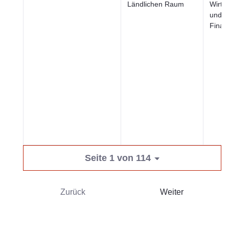
Ländlichen Raum
Wirtsc
und
Finan
Seite 1 von 114
Zurück
Weiter