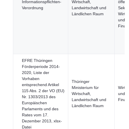
Informationspflichten-
Wirtschaft,
öffent
Verordnung
Landwirtschaft und
Sektor
Ländlichen Raum
Wirtsc
und
Finan
EFRE Thüringen
Förderperiode 2014-
2020, Liste der
Vorhaben
Thüringer
entsprechend Artikel
Ministerium für
Wirtsc
115 Abs. 2 der VO (EU)
Wirtschaft,
und
Nr. 1303/2013 des
Landwirtschaft und
Finan
Europäischen
Ländlichen Raum
Parlaments und des
Rates vom 17.
Dezember 2013, xlsx-
Datei