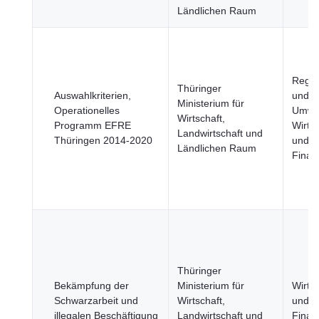
Ländlichen Raum
Regi
Thüringer
Auswahlkriterien,
und S
Ministerium für
Operationelles
Umwel
Wirtschaft,
Programm EFRE
Wirtsc
Landwirtschaft und
Thüringen 2014-2020
und
Ländlichen Raum
Finan
Thüringer
Bekämpfung der
Ministerium für
Wirtsc
Schwarzarbeit und
Wirtschaft,
und
illegalen Beschäftigung
Landwirtschaft und
Finan