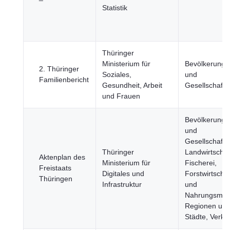
Statistik
Thüringer
Ministerium für
Bevölkerung
2. Thüringer
Soziales,
und
Familienbericht
Gesundheit, Arbeit
Gesellschaft
und Frauen
Bevölkerung
und
Gesellschaft,
Thüringer
Landwirtschaf
Aktenplan des
Ministerium für
Fischerei,
Freistaats
Digitales und
Forstwirtschaf
Thüringen
Infrastruktur
und
Nahrungsmitte
Regionen un
Städte, Verke