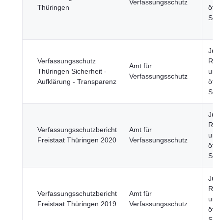
Verfassungsschutz
Thüringen
öffe
Sic
Just
Verfassungsschutz
Rec
Amt für
Thüringen Sicherheit -
und
Verfassungsschutz
Aufklärung - Transparenz
öffe
Sic
Just
Rec
Verfassungsschutzbericht
Amt für
und
Freistaat Thüringen 2020
Verfassungsschutz
öffe
Sic
Just
Rec
Verfassungsschutzbericht
Amt für
und
Freistaat Thüringen 2019
Verfassungsschutz
öffe
Sic