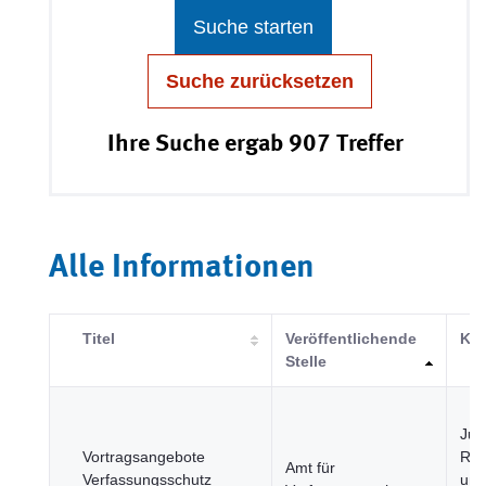
Suche starten
Suche zurücksetzen
Ihre Suche ergab 907 Treffer
Alle Informationen
Titel
Veröffentlichende
Kat
Stelle
Just
Vortragsangebote
Rec
Amt für
Verfassungsschutz
und