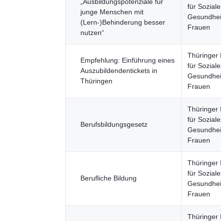
„Ausbildungspotenziale für
für Soziale
junge Menschen mit
Gesundheit
(Lern-)Behinderung besser
Frauen
nutzen“
Thüringer 
Empfehlung: Einführung eines
für Soziale
Auszubildendentickets in
Gesundheit
Thüringen
Frauen
Thüringer 
für Soziale
Berufsbildungsgesetz
Gesundheit
Frauen
Thüringer 
für Soziale
Berufliche Bildung
Gesundheit
Frauen
Thüringer 