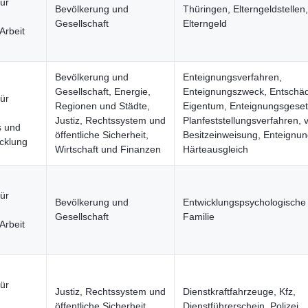
für
Bevölkerung und
Thüringen, Elterngeldstellen,
Gesellschaft
Elterngeld
Arbeit
Bevölkerung und
Enteignungsverfahren,
Gesellschaft, Energie,
Enteignungszweck, Entschäd
für
Regionen und Städte,
Eigentum, Enteignungsgeset
Justiz, Rechtssystem und
Planfeststellungsverfahren, v
 und
öffentliche Sicherheit,
Besitzeinweisung, Enteignun
cklung
Wirtschaft und Finanzen
Härteausgleich
für
Bevölkerung und
Entwicklungspsychologische
Gesellschaft
Familie
Arbeit
für
Justiz, Rechtssystem und
Dienstkraftfahrzeuge, Kfz,
öffentliche Sicherheit
Dienstführerschein, Polizei