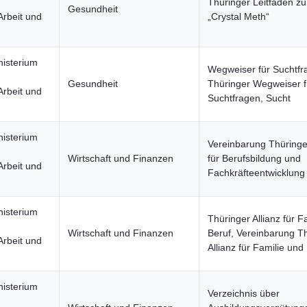
Thüringer Leitfaden 
Gesundheit
Arbeit und
„Crystal Meth“
nisterium
Wegweiser für Suchtfr
Gesundheit
Thüringer Wegweiser f
Arbeit und
Suchtfragen, Sucht
nisterium
Vereinbarung Thüringer
Wirtschaft und Finanzen
für Berufsbildung und
Arbeit und
Fachkräfteentwicklung
nisterium
Thüringer Allianz für F
Wirtschaft und Finanzen
Beruf, Vereinbarung T
Arbeit und
Allianz für Familie und
nisterium
Verzeichnis über