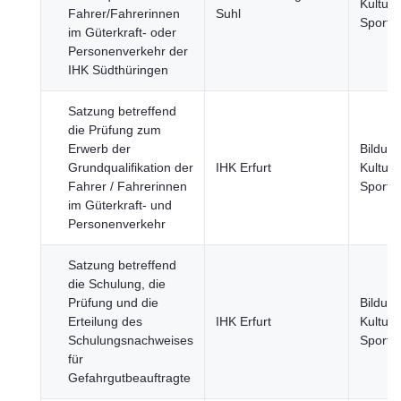
Kultur 
Fahrer/Fahrerinnen
Suhl
Sport
im Güterkraft- oder
Personenverkehr der
IHK Südthüringen
Satzung betreffend
die Prüfung zum
Erwerb der
Bildung
Grundqualifikation der
IHK Erfurt
Kultur 
Fahrer / Fahrerinnen
Sport
im Güterkraft- und
Personenverkehr
Satzung betreffend
die Schulung, die
Prüfung und die
Bildung
Erteilung des
IHK Erfurt
Kultur 
Schulungsnachweises
Sport
für
Gefahrgutbeauftragte