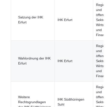
Regier
und
öffentl
Satzung der IHK
IHK Erfurt
Sektor,
Erfurt
Wirtsch
und
Finanz
Regier
und
öffentl
Wahlordnung der IHK
IHK Erfurt
Sektor,
Erfurt
Wirtsch
und
Finanz
Regier
und
Weitere
öffentl
IHK Südthüringen
Rechtsgrundlagen
Sektor,
Suhl