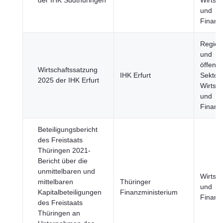
der IHK Südthüringen
Wirtsch
und
Finanz
Regier
und
öffentl
Wirtschaftssatzung
IHK Erfurt
Sektor,
2025 der IHK Erfurt
Wirtsch
und
Finanz
Beteiligungsbericht
des Freistaats
Thüringen 2021-
Bericht über die
unmittelbaren und
Wirtsch
mittelbaren
Thüringer
und
Kapitalbeteiligungen
Finanzministerium
Finanz
des Freistaats
Thüringen an