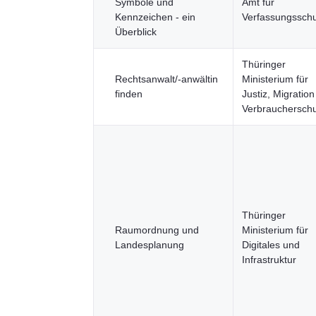
Symbole und
Amt für
Kennzeichen - ein
Verfassungsschu
Überblick
Thüringer
Rechtsanwalt/-anwältin
Ministerium für
finden
Justiz, Migratio
Verbraucherschu
Thüringer
Raumordnung und
Ministerium für
Landesplanung
Digitales und
Infrastruktur