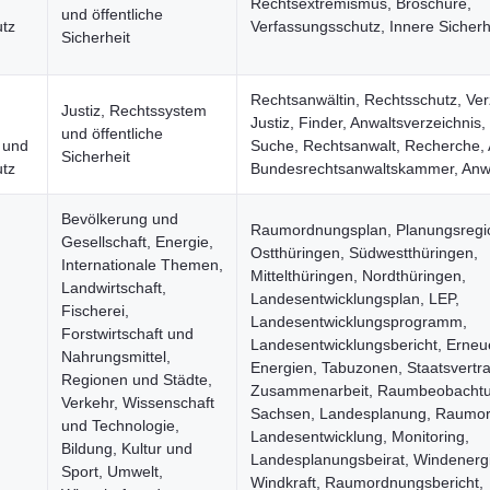
Rechtsextremismus, Broschüre,
und öffentliche
tz
Verfassungsschutz, Innere Sicherh
Sicherheit
Rechtsanwältin, Rechtsschutz, Ver
Justiz, Rechtssystem
Justiz, Finder, Anwaltsverzeichnis
und öffentliche
n und
Suche, Rechtsanwalt, Recherche, 
Sicherheit
tz
Bundesrechtsanwaltskammer, Anwa
Bevölkerung und
Raumordnungsplan, Planungsregi
Gesellschaft, Energie,
Ostthüringen, Südwestthüringen,
Internationale Themen,
Mittelthüringen, Nordthüringen,
Landwirtschaft,
Landesentwicklungsplan, LEP,
Fischerei,
Landesentwicklungsprogramm,
Forstwirtschaft und
Landesentwicklungsbericht, Erneu
Nahrungsmittel,
Energien, Tabuzonen, Staatsvertra
Regionen und Städte,
Zusammenarbeit, Raumbeobachtu
Verkehr, Wissenschaft
Sachsen, Landesplanung, Raumo
und Technologie,
Landesentwicklung, Monitoring,
Bildung, Kultur und
Landesplanungsbeirat, Windenerg
Sport, Umwelt,
Windkraft, Raumordnungsbericht,