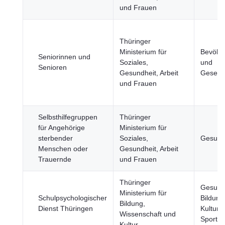
und Frauen
Thüringer
Ministerium für
Bevölk
Seniorinnen und
Soziales,
und
Senioren
Gesundheit, Arbeit
Gesells
und Frauen
Selbsthilfegruppen
Thüringer
für Angehörige
Ministerium für
sterbender
Soziales,
Gesund
Menschen oder
Gesundheit, Arbeit
Trauernde
und Frauen
Thüringer
Gesundh
Ministerium für
Schulpsychologischer
Bildung
Bildung,
Dienst Thüringen
Kultur 
Wissenschaft und
Sport
Kultur