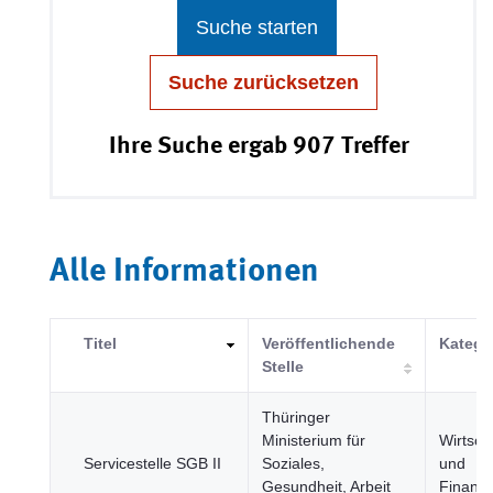
Suche starten
Suche zurücksetzen
Ihre Suche ergab 907 Treffer
Alle Informationen
Titel
Veröffentlichende
Katego
Stelle
Thüringer
Ministerium für
Wirtsch
Servicestelle SGB II
Soziales,
und
Gesundheit, Arbeit
Finanz