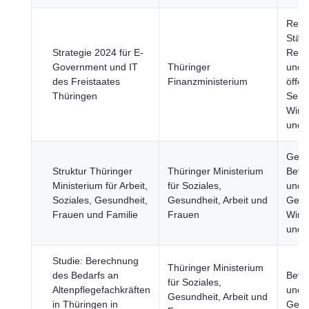
Regi
Städt
Strategie 2024 für E-
Regi
Government und IT
Thüringer
und
des Freistaates
Finanzministerium
öffen
Thüringen
Sekto
Wirts
und 
Gesu
Struktur Thüringer
Thüringer Ministerium
Bevö
Ministerium für Arbeit,
für Soziales,
und
Soziales, Gesundheit,
Gesundheit, Arbeit und
Gesel
Frauen und Familie
Frauen
Wirts
und 
Studie: Berechnung
Thüringer Ministerium
des Bedarfs an
Bevö
für Soziales,
Altenpflegefachkräften
und
Gesundheit, Arbeit und
in Thüringen in
Gesel