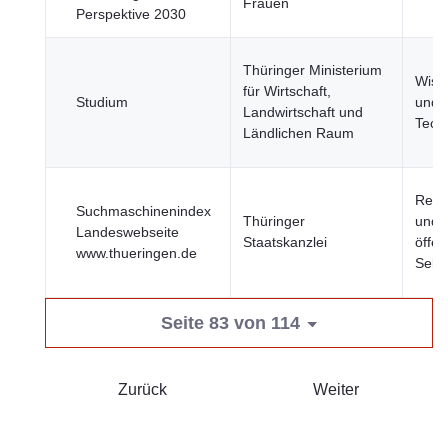
Frauen
Perspektive 2030
Thüringer Ministerium
Wiss
für Wirtschaft,
Studium
und
Landwirtschaft und
Tech
Ländlichen Raum
Regi
Suchmaschinenindex
Thüringer
und
Landeswebseite
Staatskanzlei
öffen
www.thueringen.de
Sekt
Seite 83 von 114
Zurück
Weiter