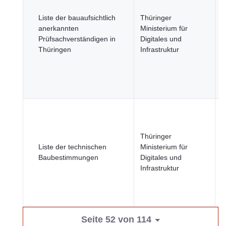
Liste der bauaufsichtlich
Thüringer
anerkannten
Ministerium für
R
Prüfsachverständigen in
Digitales und
S
Thüringen
Infrastruktur
Thüringer
Liste der technischen
Ministerium für
R
Baubestimmungen
Digitales und
S
Infrastruktur
Seite 52 von 114