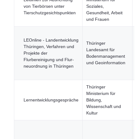
von Tierbörsen unter
Soziales,
G
Tierschutzgesichtspunkten
Gesundheit, Arbeit
und Frauen
L
LEOnline - Landentwicklung
F
Thüringer
Thüringen, Verfahren und
F
Landesamt für
Projekte der
u
Bodenmanagement
Flurbereinigung und Flur­
N
und Geoinformation
neuordnung in Thüringen
R
S
Thüringer
Ministerium für
B
Lernentwicklungsgespräche
Bildung,
u
Wissenschaft und
Kultur