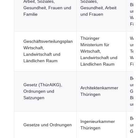
Arbeit, Soziales,
Soziales,
Bild
Gesundheit, Frauen und
Gesundheit, Arbeit
und
Familie
und Frauen
Wirt
Fin
Thüringer
Wis
Geschäftsverteilungsplan
Ministerium für
und
Wirtschaft,
Wirtschaft,
Tec
Landwirtschaft und
Landwirtschaft und
Wirt
Ländlichen Raum
Ländlichen Raum
Fin
Bev
Gesetz (ThürAIKG),
und
Architektenkammer
Ordnungen und
Gese
Thüringen
Satzungen
Bild
und
Bev
Ingenieurkammer
Gesetze und Ordnungen
und
Thüringen
Gese