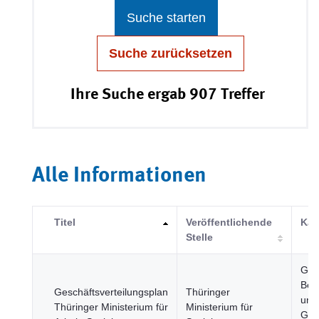
Suche starten
Suche zurücksetzen
Ihre Suche ergab 907 Treffer
Alle Informationen
Titel
Veröffentlichende
Kat
Stelle
Ges
Bev
Geschäftsverteilungsplan
Thüringer
und
Thüringer Ministerium für
Ministerium für
Gese