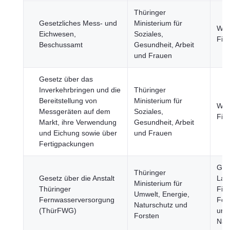
Thüringer
Gesetzliches Mess- und
Ministerium für
Wirt
Eichwesen,
Soziales,
Fin
Beschussamt
Gesundheit, Arbeit
und Frauen
Gesetz über das
Inverkehrbringen und die
Thüringer
Bereitstellung von
Ministerium für
Wirt
Messgeräten auf dem
Soziales,
Fin
Markt, ihre Verwendung
Gesundheit, Arbeit
und Eichung sowie über
und Frauen
Fertigpackungen
Ges
Thüringer
Gesetz über die Anstalt
Land
Ministerium für
Thüringer
Fisc
Umwelt, Energie,
Fernwasserversorgung
Fors
Naturschutz und
(ThürFWG)
und
Forsten
Nah