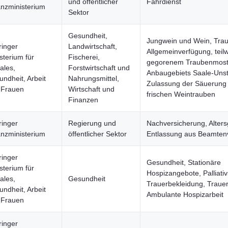
und öffentlicher
Fahrdienst
anzministerium
Sektor
Gesundheit,
Jungwein und Wein, Tra
ringer
Landwirtschaft,
Allgemeinverfügung, teil
sterium für
Fischerei,
gegorenem Traubenmost
ales,
Forstwirtschaft und
Anbaugebiets Saale-Unst
ndheit, Arbeit
Nahrungsmittel,
Zulassung der Säuerung
 Frauen
Wirtschaft und
frischen Weintrauben
Finanzen
ringer
Regierung und
Nachversicherung, Alters
anzministerium
öffentlicher Sektor
Entlassung aus Beamtenv
ringer
Gesundheit, Stationäre
sterium für
Hospizangebote, Palliativ
ales,
Gesundheit
Trauerbekleidung, Trauer
ndheit, Arbeit
Ambulante Hospizarbeit
 Frauen
ringer