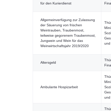
für den Kurierdienst
Fin
Allgemeinverfügung zur Zulassung
Thü
der Säuerung von frischen
Mini
Weintrauben, Traubenmost,
Sozi
teilweise gegorenem Traubenmost,
Gesu
Jungwein und Wein für das
und
Weinwirtschaftsjahr 2019/2020
Thü
Altersgeld
Fin
Thü
Mini
Ambulante Hospizarbeit
Sozi
Gesu
und
Thü