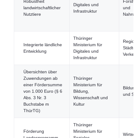
Robustheit
Forstwi
Digitales und
landwirtschaftlicher
und
Infrastruktur
Nutztiere
Nahrung
Thüringer
Region
Integrierte ländliche
Ministerium für
Städte,
Entwicklung
Digitales und
Verkehr
Infrastruktur
Übersichten über
Zuwendungen ab
Thüringer
einer Fördersumme
Ministerium für
Bildung
von 1.000 Euro (§ 6
Bildung,
und Spo
Abs. 3 Nr. 3
Wissenschaft und
Buchstabe m
Kultur
ThürTG)
Thüringer
Förderung
Ministerium für
Wirtsch
Landesprogramm
Soziales,