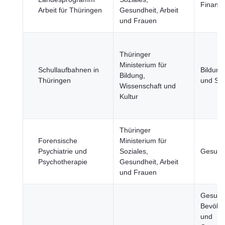
Finanz
Arbeit für Thüringen
Gesundheit, Arbeit
und Frauen
Thüringer
Ministerium für
Schullaufbahnen in
Bildung
Bildung,
Thüringen
und Spo
Wissenschaft und
Kultur
Thüringer
Forensische
Ministerium für
Psychiatrie und
Soziales,
Gesund
Psychotherapie
Gesundheit, Arbeit
und Frauen
Gesundh
Bevölk
und