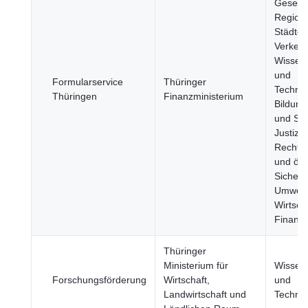
Gesells
Region
Städte,
Verkehr
Wissens
und
Formularservice
Thüringer
Technol
Thüringen
Finanzministerium
Bildung
und Spo
Justiz,
Rechts
und öff
Sicherhe
Umwelt
Wirtsch
Finanz
Thüringer
Ministerium für
Wissens
Forschungsförderung
Wirtschaft,
und
Landwirtschaft und
Technol