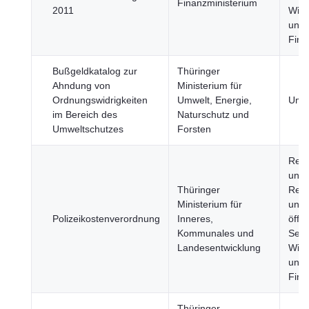
Finanzministerium
2011
Wirt
und
Fina
Bußgeldkatalog zur
Thüringer
Ahndung von
Ministerium für
Ordnungswidrigkeiten
Umwelt, Energie,
Umw
im Bereich des
Naturschutz und
Umweltschutzes
Forsten
Reg
und 
Thüringer
Regi
Ministerium für
und
Polizeikostenverordnung
Inneres,
öffen
Kommunales und
Sekt
Landesentwicklung
Wirt
und
Fina
Thüringer