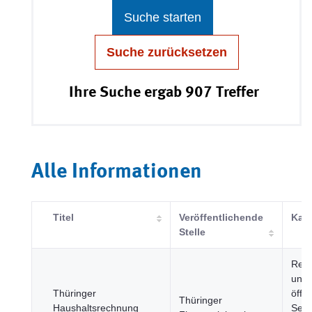
Suche starten
Suche zurücksetzen
Ihre Suche ergab 907 Treffer
Alle Informationen
Titel
Veröffentlichende
Kate
Stelle
Regi
und
Thüringer
öffen
Thüringer
Haushaltsrechnung
Sekt