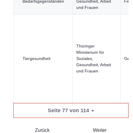
Bedarfsgegenständen
Gesundheit, Arbeit
Fina
und Frauen
Thüringer
Ministerium für
Tiergesundheit
Soziales,
Gesu
Gesundheit, Arbeit
und Frauen
Seite 77 von 114
Zurück
Weiter