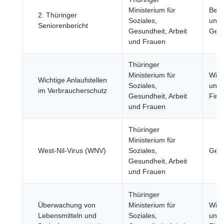
Ministerium für
Bevö
2. Thüringer
Soziales,
und
Seniorenbericht
Gesundheit, Arbeit
Gese
und Frauen
Thüringer
Ministerium für
Wirt
Wichtige Anlaufstellen
Soziales,
und
im Verbraucherschutz
Gesundheit, Arbeit
Fina
und Frauen
Thüringer
Ministerium für
West-Nil-Virus (WNV)
Soziales,
Gesu
Gesundheit, Arbeit
und Frauen
Thüringer
Überwachung von
Ministerium für
Wirt
Lebensmitteln und
Soziales,
und