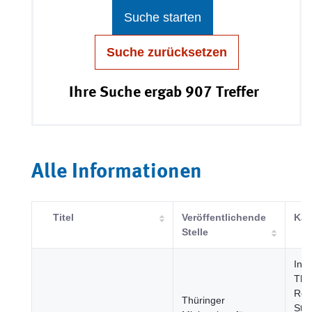
Suche starten
Suche zurücksetzen
Ihre Suche ergab 907 Treffer
Alle Informationen
Titel
Veröffentlichende
Kat
Stelle
Inte
The
Reg
Thüringer
Städ