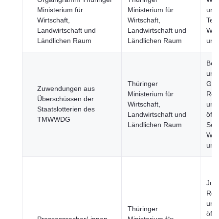
Ministerium für
Ministerium für
und
Wirtschaft,
Wirtschaft,
Tec
Landwirtschaft und
Landwirtschaft und
Wirt
Ländlichen Raum
Ländlichen Raum
und
Bev
und
Thüringer
Gese
Zuwendungen aus
Ministerium für
Reg
Überschüssen der
Wirtschaft,
und
Staatslotterien des
Landwirtschaft und
öffe
TMWWDG
Ländlichen Raum
Sekt
Wirt
und
Just
Rec
und
Thüringer
öffe