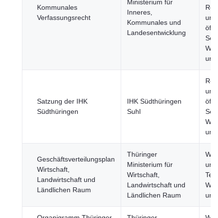
Ministerium für
Kommunales
Reg
Inneres,
Verfassungsrecht
und
Kommunales und
öffe
Landesentwicklung
Sekt
Wirt
und
Reg
und
Satzung der IHK
IHK Südthüringen
öffe
Südthüringen
Suhl
Sekt
Wirt
und
Thüringer
Wis
Geschäftsverteilungsplan
Ministerium für
und
Wirtschaft,
Wirtschaft,
Tec
Landwirtschaft und
Landwirtschaft und
Wirt
Ländlichen Raum
Ländlichen Raum
und
Organigramm Thüringer
Thüringer
Wis