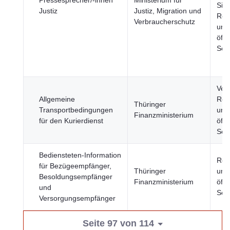
Pressesprecher/-innen
Ministerium für
Sich
Justiz
Justiz, Migration und
Reg
Verbraucherschutz
und
öffe
Sek
Verk
Allgemeine
Reg
Thüringer
Transportbedingungen
und
Finanzministerium
für den Kurierdienst
öffe
Sek
Bediensteten-Information
Reg
für Bezügeempfänger,
Thüringer
und
Besoldungsempfänger
Finanzministerium
öffe
und
Sek
Versorgungsempfänger
Seite 97 von 114