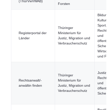
(ThürVwVWAB)
Forsten
Bildung,
Kultur 
Sport, J
Thüringer
Rechts
Registerportal der
Ministerium für
und
Länder
Justiz, Migration und
öffentli
Verbraucherschutz
Sicherhe
Wirtscha
und Fin
Justiz,
Thüringer
Rechts
Rechtsanwalt/-
Ministerium für
und
anwältin finden
Justiz, Migration und
öffentli
Verbraucherschutz
Sicherhe
Bevölke