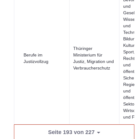
und
Gesellsc
Wissens
und
Technol
Bildung,
Kultur 
Thüringer
Sport, J
Berufe im
Ministerium für
Rechts
Justizvollzug
Justiz, Migration und
und
Verbraucherschutz
öffentli
Sicherhe
Regier
und
öffentli
Sektor,
Wirtscha
und Fin
Seite 193 von 227