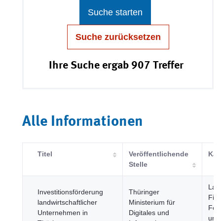
Suche starten
Suche zurücksetzen
Ihre Suche ergab 907 Treffer
Alle Informationen
Titel
Veröffentlichende
Kat
Stelle
Land
Investitionsförderung
Thüringer
Fisc
landwirtschaftlicher
Ministerium für
Fors
Unternehmen in
Digitales und
und