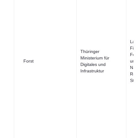
Land
Fisc
Thüringer
Fors
Ministerium für
Forst
und
Digitales und
Nah
Infrastruktur
Reg
Stä