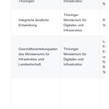
Thüringen
Infrastruktur
Nah
Thüringer
Integrierte ländliche
Ministerium für
Reg
Entwicklung
Digitales und
Stä
Infrastruktur
Land
Fisc
Geschäftsverteilungsplan
Thüringer
Fors
des Ministeriums für
Ministerium für
und
Infrastruktur und
Digitales und
Nah
Landwirtschaft
Infrastruktur
Reg
Stä