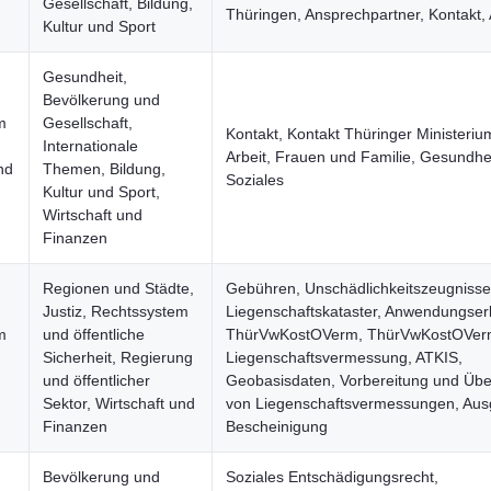
Gesellschaft, Bildung,
Thüringen, Ansprechpartner, Kontakt,
Kultur und Sport
Gesundheit,
Bevölkerung und
m
Gesellschaft,
Kontakt, Kontakt Thüringer Ministeriu
Internationale
Arbeit, Frauen und Familie, Gesundhei
nd
Themen, Bildung,
Soziales
Kultur und Sport,
Wirtschaft und
Finanzen
Regionen und Städte,
Gebühren, Unschädlichkeitszeugnisse
Justiz, Rechtssystem
Liegenschaftskataster, Anwendungserl
m
und öffentliche
ThürVwKostOVerm, ThürVwKostOVer
Sicherheit, Regierung
Liegenschaftsvermessung, ATKIS,
und öffentlicher
Geobasisdaten, Vorbereitung und Ü
Sektor, Wirtschaft und
von Liegenschaftsvermessungen, Aus
Finanzen
Bescheinigung
Bevölkerung und
Soziales Entschädigungsrecht,