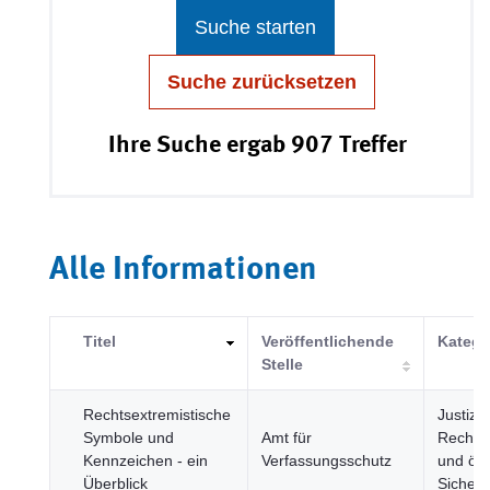
Suche starten
Suche zurücksetzen
Ihre Suche ergab 907 Treffer
Alle Informationen
Titel
Veröffentlichende
Katego
Stelle
Rechtsextremistische
Justiz,
Symbole und
Amt für
Rechts
Kennzeichen - ein
Verfassungsschutz
und öff
Überblick
Sicherh