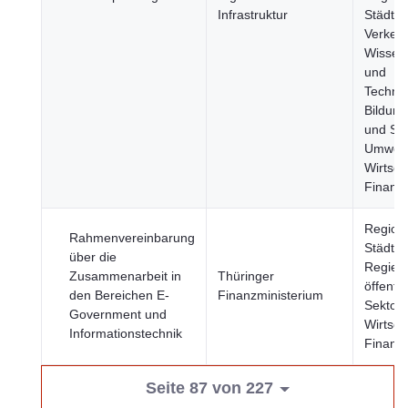
Infrastruktur
Städte,
Verkehr
Wissen
und
Technol
Bildung
und Spo
Umwelt
Wirtsch
Finanz
Region
Rahmenvereinbarung
Städte,
über die
Regier
Zusammenarbeit in
Thüringer
öffentli
den Bereichen E-
Finanzministerium
Sektor,
Government und
Wirtsch
Informationstechnik
Finanz
Seite 87 von 227