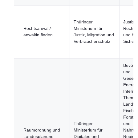
Thüringer
Justiz,
Rechtsanwalt/-
Ministerium für
Rechts
anwältin finden
Justiz, Migration und
und öff
Verbraucherschutz
Sicherh
Bevölk
und
Gesells
Energie
Interna
Theme
Landwir
Fischer
Forstwi
Thüringer
und
Raumordnung und
Ministerium für
Nahrung
Landesplanung
Digitales und
Region