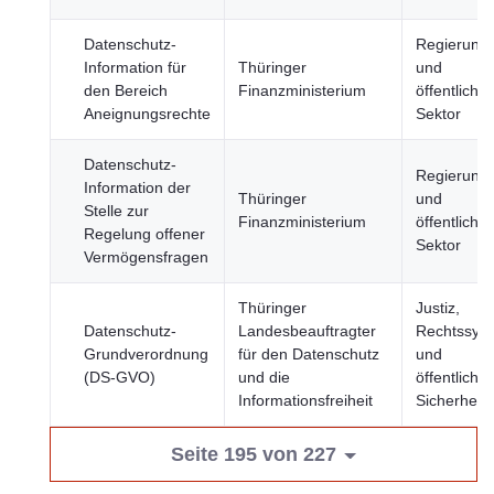
Datenschutz-
Regierung
Information für
Thüringer
und
den Bereich
Finanzministerium
öffentlicher
Aneignungsrechte
Sektor
Datenschutz-
Regierung
Information der
Thüringer
und
Stelle zur
Finanzministerium
öffentlicher
Regelung offener
Sektor
Vermögensfragen
Thüringer
Justiz,
Datenschutz-
Landesbeauftragter
Rechtssys
Grundverordnung
für den Datenschutz
und
(DS-GVO)
und die
öffentliche
Informationsfreiheit
Sicherheit
Seite 195 von 227