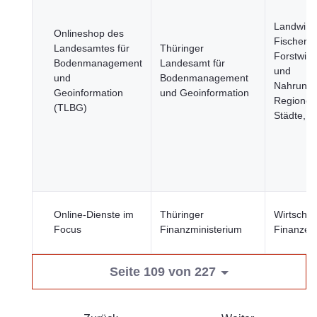
Landwirts
Onlineshop des
Fischerei
Landesamtes für
Thüringer
Forstwirt
Bodenmanagement
Landesamt für
und
und
Bodenmanagement
Nahrungsm
Geoinformation
und Geoinformation
Regionen
(TLBG)
Städte, V
Online-Dienste im
Thüringer
Wirtschaf
Focus
Finanzministerium
Finanzen
Seite 109 von 227