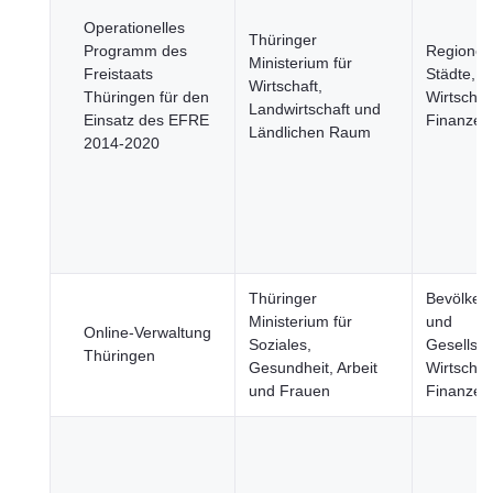
Operationelles
Thüringer
Programm des
Regionen
Ministerium für
Freistaats
Städte, U
Wirtschaft,
Thüringen für den
Wirtschaf
Landwirtschaft und
Einsatz des EFRE
Finanzen
Ländlichen Raum
2014-2020
Thüringer
Bevölker
Ministerium für
und
Online-Verwaltung
Soziales,
Gesellsch
Thüringen
Gesundheit, Arbeit
Wirtschaf
und Frauen
Finanzen