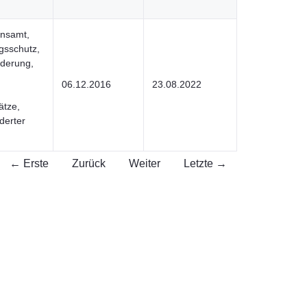
onsamt,
gsschutz,
ederung,
06.12.2016
23.08.2022
ätze,
derter
← Erste
Zurück
Weiter
Letzte →