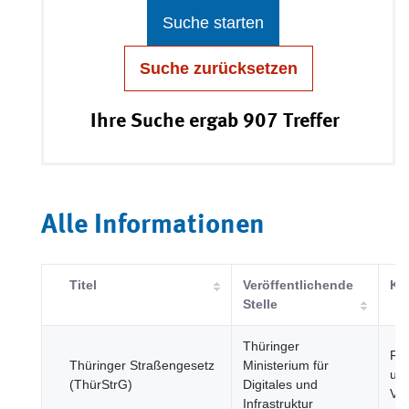
Suche starten
Suche zurücksetzen
Ihre Suche ergab 907 Treffer
Alle Informationen
Titel
Veröffentlichende
Ka
Stelle
Thüringer
Re
Thüringer Straßengesetz
Ministerium für
und
(ThürStrG)
Digitales und
Ver
Infrastruktur