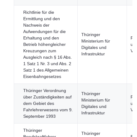
Richtlinie für die
Ermittlung und den
Nachweis der
Aufwendungen für die
Thüringer
Erhaltung und den
Re
Ministerium für
Betrieb höhengleicher
und
Digitales und
Kreuzungen zum
Ver
Infrastruktur
Ausgleich nach § 16 Abs.
1 Satz 1 Nr. 3 und Abs. 2
Satz 1 des Allgemeinen
Eisenbahngesetzes
Thüringer Verordnung
Thüringer
über Zuständigkeiten auf
Re
Ministerium für
dem Gebiet des
und
Digitales und
Fahrlehrerwesens vom 9.
Ver
Infrastruktur
September 1993
Thüringer
Thüringer
Berufskraftfahrer-
Re