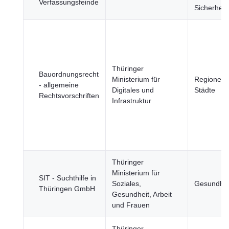
Verfassungsfeinde
Sicherheit
Thüringer
Bauordnungsrecht
Ministerium für
Regionen 
- allgemeine
Digitales und
Städte
Rechtsvorschriften
Infrastruktur
Thüringer
Ministerium für
SIT - Suchthilfe in
Soziales,
Gesundhei
Thüringen GmbH
Gesundheit, Arbeit
und Frauen
Thüringer