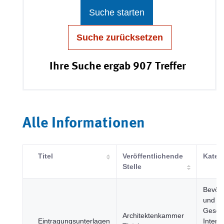
Suche starten
Suche zurücksetzen
Ihre Suche ergab 907 Treffer
Alle Informationen
Titel
Veröffentlichende
Kateg
Stelle
Bevöl
und
Gesell
Architektenkammer
Eintragungsunterlagen
Intern