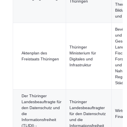
Thüringen
Theme
Bildun
und Sp
Bevöl
und
Gesell
Thüringer
Landwi
Aktenplan des
Ministerium für
Fische
Freistaats Thüringen
Digitales und
Forstw
Infrastruktur
und
Nahrun
Regio
Städte
Der Thüringer
Landesbeauftragte für
Thüringer
den Datenschutz und
Landesbeauftragter
Wirtsc
die
für den Datenschutz
Finan
Informationsfreiheit
und die
(TLfDI) -
Informationsfreiheit