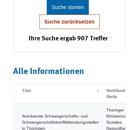
Suche starten
Suche zurücksetzen
Ihre Suche ergab 907 Treffer
Alle Informationen
Titel
Veröffentli
Stelle
Thüringer
Anerkannte Schwangerschafts- und
Ministerium f
Schwangerschaftskonfliktberatungsstellen
Soziales,
in Thüringen
Gesundheit, 