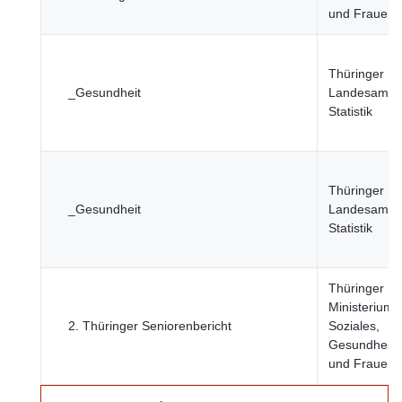
und Frauen
Thüringer
_Gesundheit
Landesamt f
Statistik
Thüringer
_Gesundheit
Landesamt f
Statistik
Thüringer
Ministerium f
2. Thüringer Seniorenbericht
Soziales,
Gesundheit, 
und Frauen