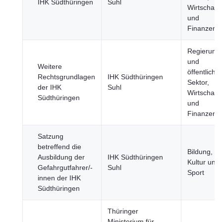
IHK Südthüringen
Suhl
Wirtschaft
und
Finanzen
Regierung
und
Weitere
öffentlicher
Rechtsgrundlagen
IHK Südthüringen
Sektor,
der IHK
Suhl
Wirtschaft
Südthüringen
und
Finanzen
Satzung
betreffend die
Bildung,
Ausbildung der
IHK Südthüringen
Kultur und
Gefahrgutfahrer/-
Suhl
Sport
innen der IHK
Südthüringen
Thüringer
Ministerium für