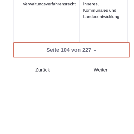
Verwaltungsverfahrensrecht
Inneres,
S
Kommunales und
R
Landesentwicklung
u
ö
S
Seite 104 von 227
Zurück
Weiter