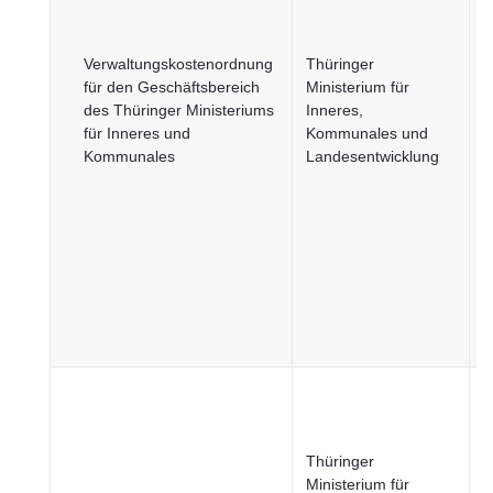
G
J
R
Verwaltungskostenordnung
Thüringer
u
für den Geschäftsbereich
Ministerium für
ö
des Thüringer Ministeriums
Inneres,
S
für Inneres und
Kommunales und
R
Kommunales
Landesentwicklung
u
ö
S
W
u
J
R
Thüringer
u
Ministerium für
ö