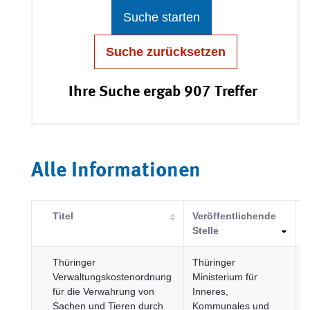
Suche starten
Suche zurücksetzen
Ihre Suche ergab 907 Treffer
Alle Informationen
Titel
Veröffentlichende
K
Stelle
Thüringer
Thüringer
J
Verwaltungskostenordnung
Ministerium für
R
für die Verwahrung von
Inneres,
u
Sachen und Tieren durch
Kommunales und
ö