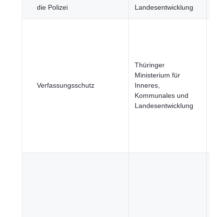
die Polizei
Landesentwicklung
S
B
u
G
J
Thüringer
R
Ministerium für
u
Verfassungsschutz
Inneres,
ö
Kommunales und
S
Landesentwicklung
R
u
ö
S
B
u