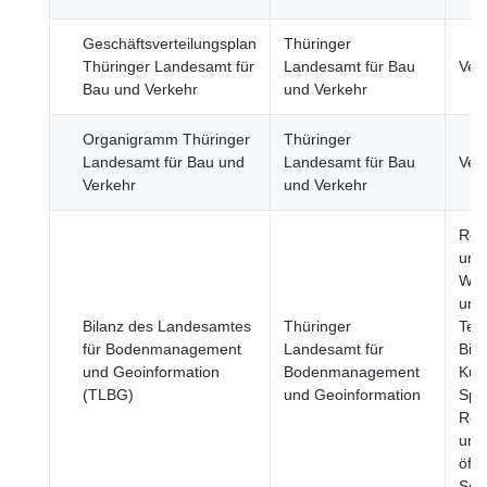
Geschäftsverteilungsplan
Thüringer
Thüringer Landesamt für
Landesamt für Bau
Ver
Bau und Verkehr
und Verkehr
Organigramm Thüringer
Thüringer
Landesamt für Bau und
Landesamt für Bau
Ver
Verkehr
und Verkehr
Reg
und
Wis
und
Bilanz des Landesamtes
Thüringer
Tec
für Bodenmanagement
Landesamt für
Bild
und Geoinformation
Bodenmanagement
Kult
(TLBG)
und Geoinformation
Spor
Reg
und
öffe
Sek