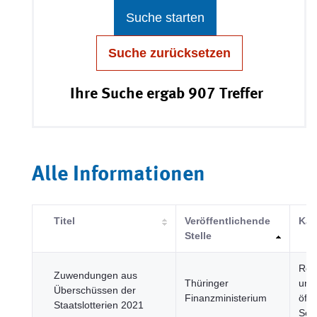
Suche starten
Suche zurücksetzen
Ihre Suche ergab 907 Treffer
Alle Informationen
Titel
Veröffentlichende
Kat
Stelle
Reg
Zuwendungen aus
Thüringer
und
Überschüssen der
Finanzministerium
öffe
Staatslotterien 2021
Sek