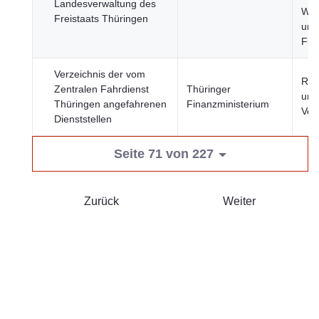
Landesverwaltung des
Wir
Freistaats Thüringen
und
Fin
Verzeichnis der vom
Reg
Zentralen Fahrdienst
Thüringer
und
Thüringen angefahrenen
Finanzministerium
Ver
Dienststellen
Seite 71 von 227
Zurück
Weiter