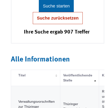
Suche starten
Suche zurücksetzen
Ihre Suche ergab 907 Treffer
Alle Informationen
Titel
Veröffentlichende
Kat
Stelle
Reg
und
Verwaltungsvorschriften
öffe
Thüringer
zur Thüringer
Sek