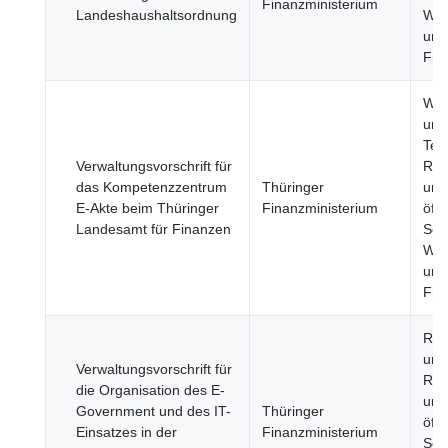
Finanzministerium
Landeshaushaltsordnung
Wir
und
Fin
Wis
und
Tec
Verwaltungsvorschrift für
Reg
das Kompetenzzentrum
Thüringer
und
E-Akte beim Thüringer
Finanzministerium
öffe
Landesamt für Finanzen
Sek
Wir
und
Fin
Reg
und
Verwaltungsvorschrift für
Reg
die Organisation des E-
und
Government und des IT-
Thüringer
öffe
Einsatzes in der
Finanzministerium
Sek