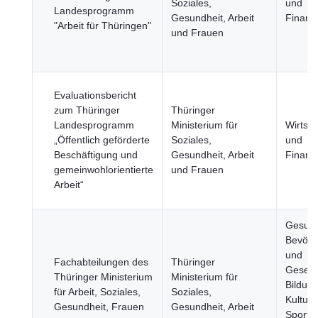
Soziales,
und
Landesprogramm
Gesundheit, Arbeit
Finanz
"Arbeit für Thüringen"
und Frauen
Evaluationsbericht
zum Thüringer
Thüringer
Landesprogramm
Ministerium für
Wirtsch
„Öffentlich geförderte
Soziales,
und
Beschäftigung und
Gesundheit, Arbeit
Finanz
gemeinwohlorientierte
und Frauen
Arbeit“
Gesund
Bevölk
und
Fachabteilungen des
Thüringer
Gesells
Thüringer Ministerium
Ministerium für
Bildung
für Arbeit, Soziales,
Soziales,
Kultur 
Gesundheit, Frauen
Gesundheit, Arbeit
Sport,