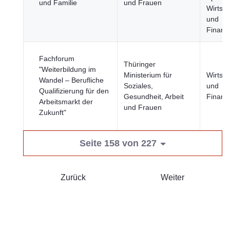
und Familie
und Frauen
Wirtsch
und
Finanz
Fachforum
Thüringer
"Weiterbildung im
Ministerium für
Wirtsch
Wandel – Berufliche
Soziales,
und
Qualifizierung für den
Gesundheit, Arbeit
Finanz
Arbeitsmarkt der
und Frauen
Zukunft"
Seite 158 von 227
Zurück
Weiter