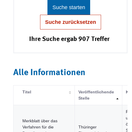
Suche starten
Suche zurücksetzen
Ihre Suche ergab 907 Treffer
Alle Informationen
Titel
Veröffentlichende
Ka
Stelle
Re
un
Merkblatt über das
öff
Verfahren für die
Thüringer
Sek