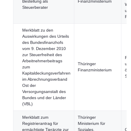
Bestellung als
Finanzministerium
Wir
Steuerberater
un
Fi
Merkblatt zu den
Auswirkungen des Urteils
des Bundesfinanzhofs
vom 9. Dezember 2010
zur Steuerfreiheit des
Re
Arbeitnehmerbeitrags
Thüringer
un
zum
Finanzministerium
öff
Kapitaldeckungsverfahren
Sek
im Abrechnungsverband
Ost der
Versorgungsanstalt des
Bundes und der Länder
(VBL)
Merkblatt zum
Thüringer
Registrierantrag für
Ministerium für
ermächtigte Tierärzte zur
Soziales,
Ge