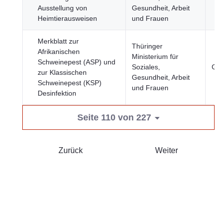
Ausstellung von
Gesundheit, Arbeit
Heimtierausweisen
und Frauen
Merkblatt zur
Thüringer
Afrikanischen
Ministerium für
Schweinepest (ASP) und
Soziales,
Ge
zur Klassischen
Gesundheit, Arbeit
Schweinepest (KSP)
und Frauen
Desinfektion
Seite 110 von 227
Zurück
Weiter