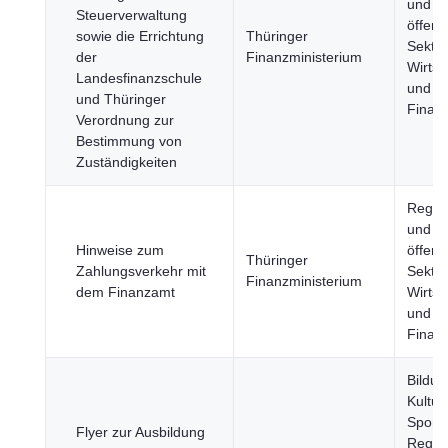
und
Steuerverwaltung
öffentl
sowie die Errichtung
Thüringer
Sektor
der
Finanzministerium
Wirtsc
Landesfinanzschule
und
und Thüringer
Finan
Verordnung zur
Bestimmung von
Zuständigkeiten
Regie
und
Hinweise zum
öffentl
Thüringer
Zahlungsverkehr mit
Sektor
Finanzministerium
dem Finanzamt
Wirtsc
und
Finan
Bildun
Kultur
Sport,
Flyer zur Ausbildung
Regie