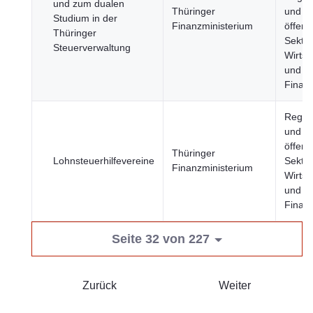
und zum dualen
Thüringer
und
Studium in der
Finanzministerium
öffentl
Thüringer
Sektor
Steuerverwaltung
Wirtsc
und
Finan
Regie
und
öffentl
Thüringer
Lohnsteuerhilfevereine
Sektor
Finanzministerium
Wirtsc
und
Finan
Seite 32 von 227
Zurück
Weiter