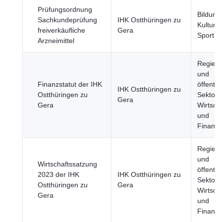
Prüfungsordnung
Bildung
Sachkundeprüfung
IHK Ostthüringen zu
Kultur 
freiverkäufliche
Gera
Sport
Arzneimittel
Regier
und
Finanzstatut der IHK
öffentli
IHK Ostthüringen zu
Ostthüringen zu
Sektor,
Gera
Gera
Wirtsch
und
Finanz
Regier
und
Wirtschaftssatzung
öffentli
2023 der IHK
IHK Ostthüringen zu
Sektor,
Ostthüringen zu
Gera
Wirtsch
Gera
und
Finanz