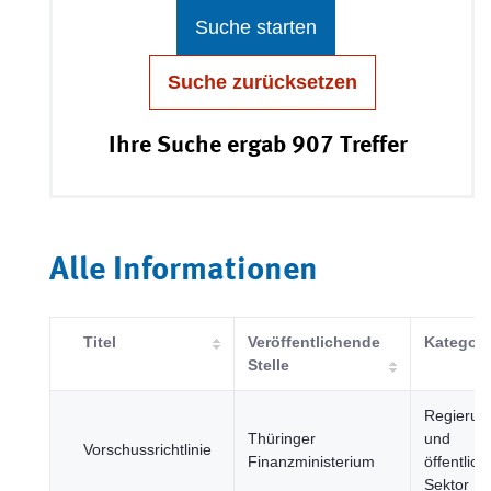
Suche starten
Suche zurücksetzen
Ihre Suche ergab 907 Treffer
Alle Informationen
Titel
Veröffentlichende
Kategori
Stelle
Regierun
Thüringer
und
Vorschussrichtlinie
Finanzministerium
öffentlich
Sektor