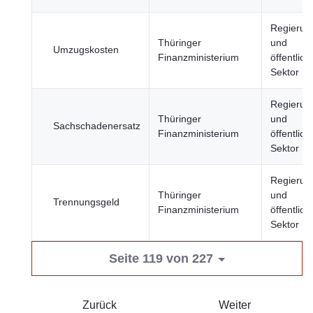
Regierun
Thüringer
und
Umzugskosten
Finanzministerium
öffentlich
Sektor
Regierun
Thüringer
und
Sachschadenersatz
Finanzministerium
öffentlich
Sektor
Regierun
Thüringer
und
Trennungsgeld
Finanzministerium
öffentlich
Sektor
Seite 119 von 227
Zurück
Weiter