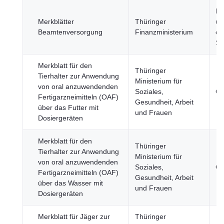
Re
Merkblätter
Thüringer
un
Beamtenversorgung
Finanzministerium
öf
Se
Merkblatt für den
Thüringer
Tierhalter zur Anwendung
Ministerium für
von oral anzuwendenden
Soziales,
Ge
Fertigarzneimitteln (OAF)
Gesundheit, Arbeit
über das Futter mit
und Frauen
Dosiergeräten
Merkblatt für den
Thüringer
Tierhalter zur Anwendung
Ministerium für
von oral anzuwendenden
Soziales,
Ge
Fertigarzneimitteln (OAF)
Gesundheit, Arbeit
über das Wasser mit
und Frauen
Dosiergeräten
Merkblatt für Jäger zur
Thüringer