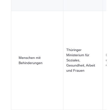
Thüringer
Ministerium für
Be
Menschen mit
Soziales,
un
Behinderungen
Gesundheit, Arbeit
Ge
und Frauen