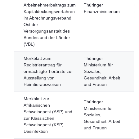
Arbeitnehmerbeitrags zum
Thüringer
un
Kapitaldeckungsverfahren
Finanzministerium
öf
im Abrechnungsverband
Se
Ost der
Versorgungsanstalt des
Bundes und der Länder
(VBL)
Merkblatt zum
Thüringer
Registrierantrag für
Ministerium für
ermächtigte Tierärzte zur
Soziales,
Ge
Ausstellung von
Gesundheit, Arbeit
Heimtierausweisen
und Frauen
Merkblatt zur
Thüringer
Afrikanischen
Ministerium für
Schweinepest (ASP) und
Soziales,
Ge
zur Klassischen
Gesundheit, Arbeit
Schweinepest (KSP)
und Frauen
Desinfektion