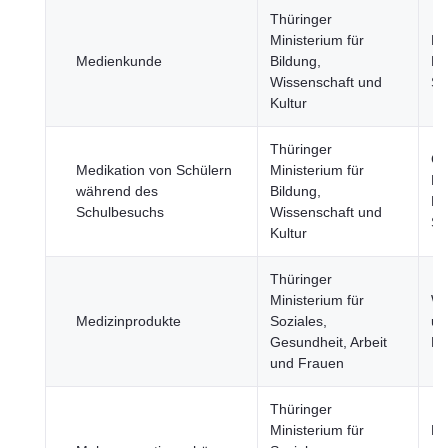
Thüringer
Ministerium für
Bi
Medienkunde
Bildung,
Ku
Wissenschaft und
Sp
Kultur
Thüringer
Ge
Medikation von Schülern
Ministerium für
Bi
während des
Bildung,
Ku
Schulbesuchs
Wissenschaft und
Sp
Kultur
Thüringer
Ministerium für
Wi
Medizinprodukte
Soziales,
un
Gesundheit, Arbeit
Fi
und Frauen
Thüringer
Ministerium für
Be