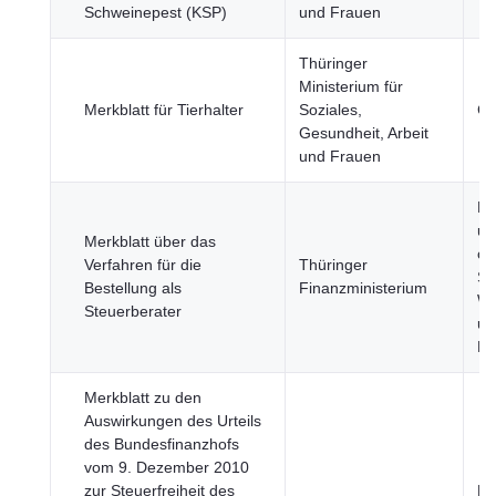
Schweinepest (KSP)
und Frauen
Thüringer
Ministerium für
Merkblatt für Tierhalter
Soziales,
Ge
Gesundheit, Arbeit
und Frauen
Re
un
Merkblatt über das
öf
Verfahren für die
Thüringer
Se
Bestellung als
Finanzministerium
Wi
Steuerberater
un
Fi
Merkblatt zu den
Auswirkungen des Urteils
des Bundesfinanzhofs
vom 9. Dezember 2010
zur Steuerfreiheit des
Re