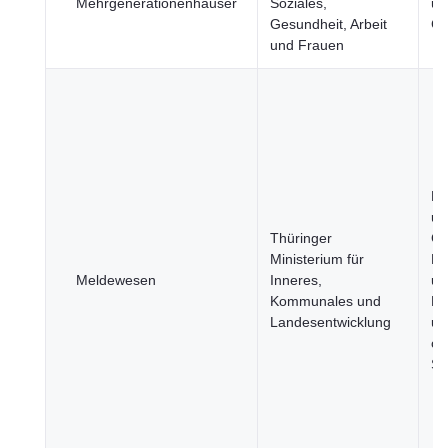
Mehrgenerationenhäuser
Soziales,
un
Gesundheit, Arbeit
Ge
und Frauen
Be
un
Thüringer
Ge
Ministerium für
Re
Meldewesen
Inneres,
un
Kommunales und
Re
Landesentwicklung
un
öf
Se