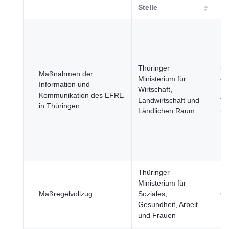
Stelle
Re
Thüringer
un
Maßnahmen der
Ministerium für
öf
Information und
Wirtschaft,
Se
Kommunikation des EFRE
Landwirtschaft und
Wi
in Thüringen
Ländlichen Raum
un
Fi
Thüringer
Ministerium für
Maßregelvollzug
Soziales,
Ge
Gesundheit, Arbeit
und Frauen