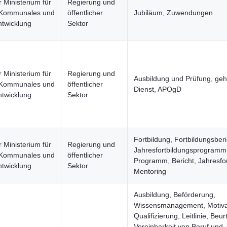
 Ministerium für
Regierung und
 Kommunales und
öffentlicher
Jubiläum, Zuwendungen
twicklung
Sektor
 Ministerium für
Regierung und
Ausbildung und Prüfung, ge
 Kommunales und
öffentlicher
Dienst, APOgD
twicklung
Sektor
Fortbildung, Fortbildungsberi
 Ministerium für
Regierung und
Jahresfortbildungsprogramm
 Kommunales und
öffentlicher
Programm, Bericht, Jahresfor
twicklung
Sektor
Mentoring
Ausbildung, Beförderung,
Wissensmanagement, Motiva
Qualifizierung, Leitlinie, Beur
Vereinbarkeit von Beruf und