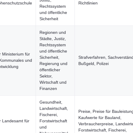
Justiz,
phenschutzschule
Richtlinien
Rechtssystem
und öffentliche
Sicherheit
Regionen und
Städte, Justiz,
Rechtssystem
und öffentliche
 Ministerium für
Sicherheit,
Strafverfahren, Sachverständ
 Kommunales und
Regierung und
Bußgeld, Polizei
twicklung
öffentlicher
Sektor,
Wirtschaft und
Finanzen
Gesundheit,
Landwirtschaft,
Preise, Preise für Bauleistun
Fischerei,
Kaufwerte für Bauland,
r Landesamt für
Forstwirtschaft
Verbraucherpreise, Landwirt
und
Forstwirtschaft, Fischerei,