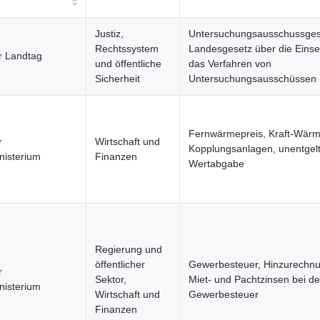
Justiz,
Untersuchungsausschussges
Rechtssystem
Landesgesetz über die Eins
r Landtag
und öffentliche
das Verfahren von
Sicherheit
Untersuchungsausschüssen
Fernwärmepreis, Kraft-Wärm
r
Wirtschaft und
Kopplungsanlagen, unentgelt
nisterium
Finanzen
Wertabgabe
Regierung und
öffentlicher
Gewerbesteuer, Hinzurechn
r
Sektor,
Miet- und Pachtzinsen bei de
nisterium
Wirtschaft und
Gewerbesteuer
Finanzen