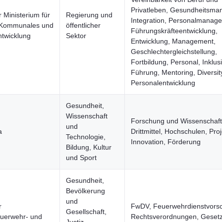
Privatleben, Gesundheitsma
 Ministerium für
Regierung und
Integration, Personalmanag
 Kommunales und
öffentlicher
Führungskräfteentwicklung,
twicklung
Sektor
Entwicklung, Management,
Geschlechtergleichstellung,
Fortbildung, Personal, Inklus
Führung, Mentoring, Diversit
Personalentwicklung
Gesundheit,
Wissenschaft
Forschung und Wissenschaft
und
a
Drittmittel, Hochschulen, Proj
Technologie,
Innovation, Förderung
Bildung, Kultur
und Sport
Gesundheit,
Bevölkerung
und
r
FwDV, Feuerwehrdienstvorsch
Gesellschaft,
uerwehr- und
Rechtsverordnungen, Gesetz