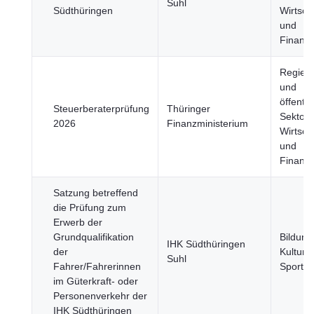
Suhl
Südthüringen
Wirtsch
und
Finanz
Regier
und
öffentli
Steuerberaterprüfung
Thüringer
Sektor,
2026
Finanzministerium
Wirtsch
und
Finanz
Satzung betreffend
die Prüfung zum
Erwerb der
Grundqualifikation
Bildung
IHK Südthüringen
der
Kultur 
Suhl
Fahrer/Fahrerinnen
Sport
im Güterkraft- oder
Personenverkehr der
IHK Südthüringen