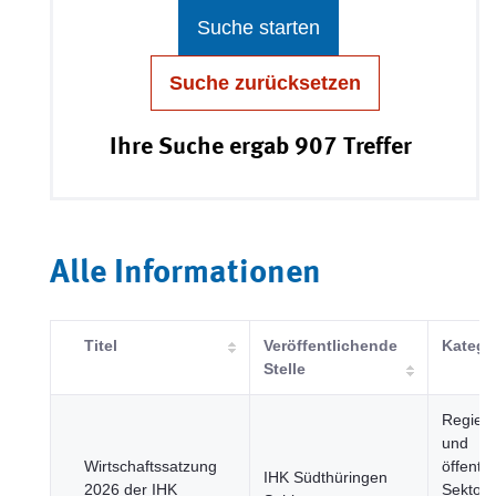
Suche starten
Suche zurücksetzen
Ihre Suche ergab 907 Treffer
Alle Informationen
Titel
Veröffentlichende
Katego
Stelle
Regier
und
Wirtschaftssatzung
öffentli
IHK Südthüringen
2026 der IHK
Sektor,