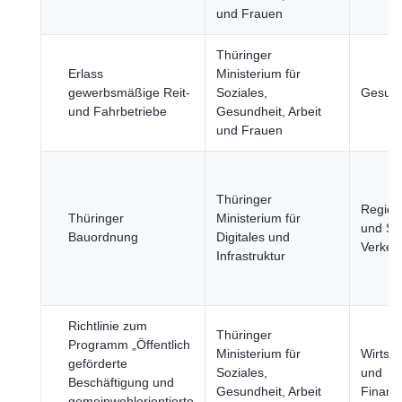
und Frauen
Thüringer
Erlass
Ministerium für
gewerbsmäßige Reit-
Soziales,
Gesund
und Fahrbetriebe
Gesundheit, Arbeit
und Frauen
Thüringer
Region
Thüringer
Ministerium für
und St
Bauordnung
Digitales und
Verkeh
Infrastruktur
Richtlinie zum
Thüringer
Programm „Öffentlich
Ministerium für
Wirtsch
geförderte
Soziales,
und
Beschäftigung und
Gesundheit, Arbeit
Finanz
gemeinwohlorientierte